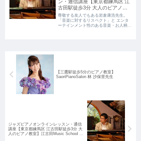
ン・通信講座【東京都練馬区 江
古田駅徒歩3分 大人のピアノ教
室】江古田Music School 岩倉康
尊敬する友人でもある岩倉康浩先生。
浩先生
「音楽に対するリスペクト」と エンタ
ーテインメント性のある音楽・お人柄に
いつも刺激を受けています。楽譜ファイ
ル A4【ランキング1位】書き込み可能
♪【楽譜クリップ】グランドピアノ型ク
リップ（全3色）【最新情...
【三鷹駅徒歩5分のピアノ教室】
SaoriPianoSalon 林 沙保里先生
ジャズピアノオンラインレッスン・通信
講座【東京都練馬区 江古田駅徒歩3分 大
人のピアノ教室】江古田Music School 岩
倉康浩先生