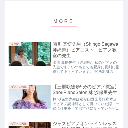
瀬川 真悟先生（Shingo Segawa
音楽家
沖縄県）ピアニスト・ピアノ教
室の先生
瀬川 真悟先生（沖縄県）私のピアノの
先生です。いつもとても親身に真剣に指
導して下さっています。 関西出身のお
茶目さと音楽に対する誠実さをあわせも
つとても素敵な先生です。レッスンは所
沢のご自宅をメインとして、出張レッス
【三鷹駅徒歩5分のピアノ教室】
ピアノの先生
ンも行っています。（※2...
SaoriPianoSalon 林 沙保里先生
林 沙保里先生は私が山野楽器銀座本店
でピアノ調律師として働いていた際、一
緒に仕事をしてお世話になっていたピア
ノの先生です。林先生は当時、大学を卒
業したばかりのとてもお若い先生でした
が、ピアノの腕前はもちろんのこと、音
ジャズピアノオンラインレッス
ピアノの先生
楽に対する向上心がとても...