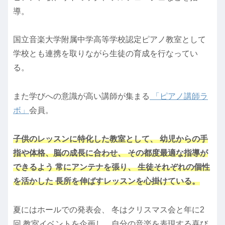
導。
国立音楽大学附属中学高等学校認定ピアノ教室として
学校とも連携を取りながら生徒の育成を行なってい
る。
また学びへの意識が高い講師が集まる
「ピアノ講師ラ
ボ」
会員。
子供のレッスンに特化した教室として、 幼児からの手
指や体格、脳の成長に合わせ、 その都度最適な指導が
できるよう 常にアンテナを張り、 生徒それぞれの個性
を活かした 長所を伸ばすレッスンを心掛けている。
夏にはホールでの発表会、 冬はクリスマス会と年に2
回 教室イベントを企画し、自分の音楽を表現する喜び