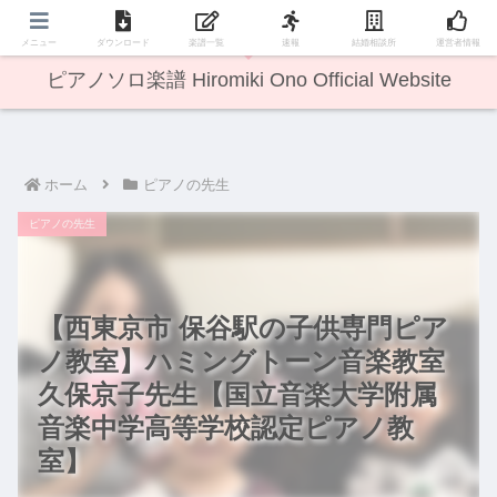
無料楽譜あり
メニュー
ダウンロード
楽譜一覧
速報
結婚相談所
運営者情報
ピアノソロ楽譜 Hiromiki Ono Official Website
ホーム
ピアノの先生
ピアノの先生
【西東京市 保谷駅の子供専門ピア
ノ教室】ハミングトーン音楽教室
久保京子先生【国立音楽大学附属
音楽中学高等学校認定ピアノ教
室】